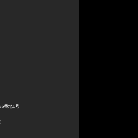
35番地1号
0）