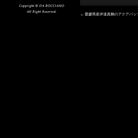
←
愛媛県産伊達真鯛のアクアパッ