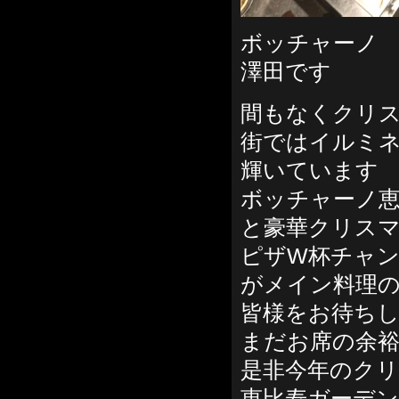
ボッチャーノ 
澤田です
間もなくクリ
街ではイルミ
輝いています
ボッチャーノ恵比
と豪華クリス
ピザW杯チャ
がメイン料理
皆様をお待ち
まだお席の余
是非今年のク
恵比寿ガーデン