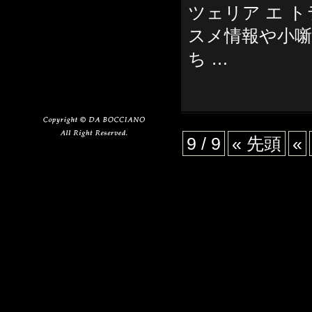
ツェリア エ 
スメ情報や小
ち …
9 / 9
« 先頭
«