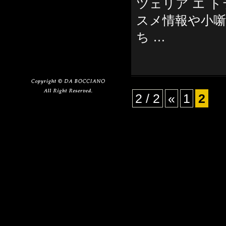
ツェリア エ 
スメ情報や小
ち …
2 / 2
«
1
2